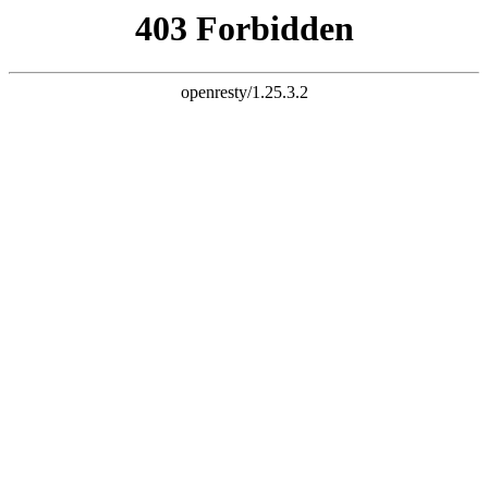
K8凯发集团(中国)公司
网站首页
关于我们
公司简介
企业文化
荣誉资质
公司环境
设备展示
产品中心
K8凯发集团(中国)公司
螺杆机
模温机
蒸发冷省电空调
成功案例
案例应用